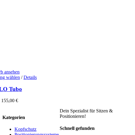
b ansehen
Dieses
ng wählen
/
Details
Produkt
weist
LO Tubo
mehrere
Varianten
–
155,00
€
auf.
Die
Dein Spezialist für Sitzen &
Optionen
Positionieren!
Kategorien
können
auf
Schnell gefunden
Kopfschutz
der
Positionierungssysteme