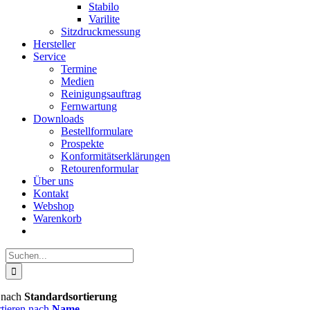
Stabilo
Varilite
Sitzdruckmessung
Hersteller
Service
Termine
Medien
Reinigungsauftrag
Fernwartung
Downloads
Bestellformulare
Prospekte
Konformitätserklärungen
Retourenformular
Über uns
Kontakt
Webshop
Warenkorb
Suche
nach:
n nach
Standardsortierung
rtieren nach
Name