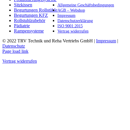
Produktseite
Sitzkissen
Allgemeine Geschäftsbedingungen
gewählt
Begurtungen Rollstühle
AGB – Webshop
werden
Begurtungen KFZ
Impressum
Rollstuhlzubehör
Datenschutzerklärung
Pädiatrie
ISO 9001:2015
Rampensysteme
Vertrag widerrufen
© 2022 TRV Technik und Reha Vertriebs GmbH |
Impressum
|
Datenschutz
Facebook
Instagram
E-
Page load link
Mail
Vertrag widerrufen
Nach
oben