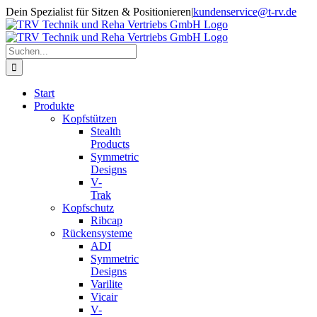
Zum
Dein Spezialist für Sitzen & Positionieren
|
kundenservice@t-rv.de
Inhalt
springen
Suche
nach:
Start
Produkte
Kopfstützen
Stealth
Products
Symmetric
Designs
V-
Trak
Kopfschutz
Ribcap
Rückensysteme
ADI
Symmetric
Designs
Varilite
Vicair
V-