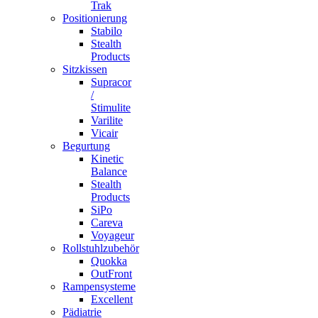
Trak
Positionierung
Stabilo
Stealth
Products
Sitzkissen
Supracor
/
Stimulite
Varilite
Vicair
Begurtung
Kinetic
Balance
Stealth
Products
SiPo
Careva
Voyageur
Rollstuhlzubehör
Quokka
OutFront
Rampensysteme
Excellent
Pädiatrie