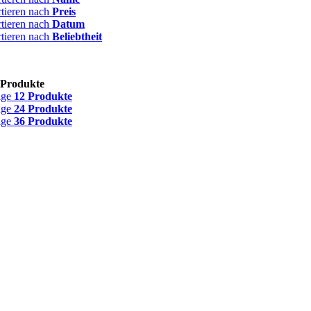
rtieren nach
Preis
rtieren nach
Datum
rtieren nach
Beliebtheit
 Produkte
ige
12 Produkte
ige
24 Produkte
ige
36 Produkte