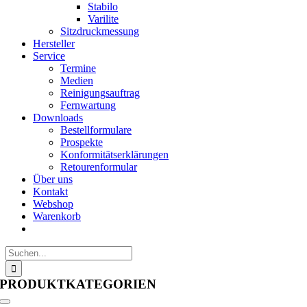
Stabilo
Varilite
Sitzdruckmessung
Hersteller
Service
Termine
Medien
Reinigungsauftrag
Fernwartung
Downloads
Bestellformulare
Prospekte
Konformitätserklärungen
Retourenformular
Über uns
Kontakt
Webshop
Warenkorb
Suche
nach:
PRODUKTKATEGORIEN
Toggle