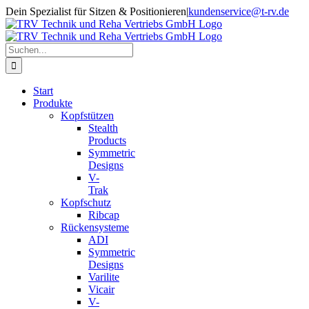
Zum
Dein Spezialist für Sitzen & Positionieren
|
kundenservice@t-rv.de
Inhalt
springen
Suche
nach:
Start
Produkte
Kopfstützen
Stealth
Products
Symmetric
Designs
V-
Trak
Kopfschutz
Ribcap
Rückensysteme
ADI
Symmetric
Designs
Varilite
Vicair
V-