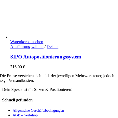
Warenkorb ansehen
Dieses
Ausführung wählen
/
Details
Produkt
weist
SIPO Autopositionierungssystem
mehrere
Varianten
716,00
€
auf.
Die
Die Preise verstehen sich inkl. der jeweiligen Mehrwertsteuer, jedoch
Optionen
zzgl. Versandkosten.
können
auf
Dein Spezialist für Sitzen & Positionieren!
der
Produktseite
Schnell gefunden
gewählt
werden
Allgemeine Geschäftsbedingungen
AGB – Webshop