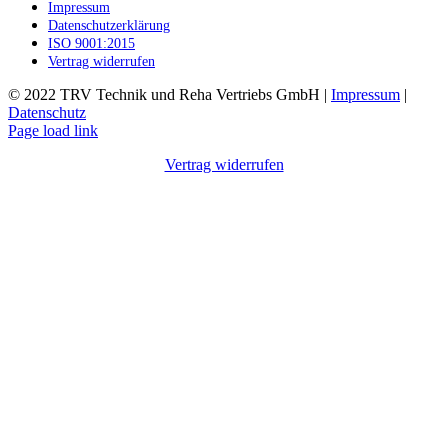
Impressum
Datenschutzerklärung
ISO 9001:2015
Vertrag widerrufen
© 2022 TRV Technik und Reha Vertriebs GmbH |
Impressum
|
Datenschutz
Facebook
Instagram
E-
Page load link
Mail
Vertrag widerrufen
Nach
oben