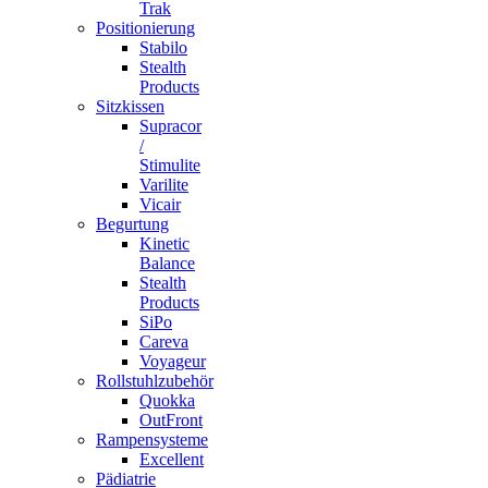
Trak
Positionierung
Stabilo
Stealth
Products
Sitzkissen
Supracor
/
Stimulite
Varilite
Vicair
Begurtung
Kinetic
Balance
Stealth
Products
SiPo
Careva
Voyageur
Rollstuhlzubehör
Quokka
OutFront
Rampensysteme
Excellent
Pädiatrie