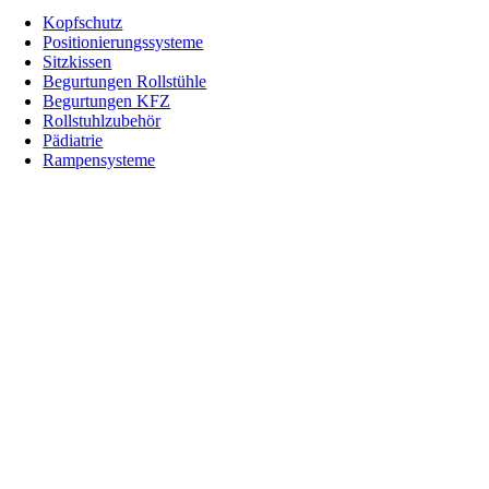
Navigation
Kopfschutz
Positionierungssysteme
Sitzkissen
Begurtungen Rollstühle
Begurtungen KFZ
Rollstuhlzubehör
Pädiatrie
Rampensysteme