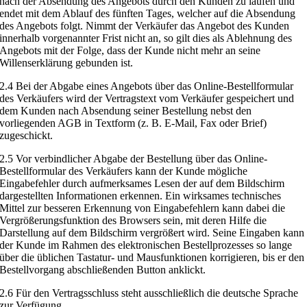
nach der Absendung des Angebots durch den Kunden zu laufen und
endet mit dem Ablauf des fünften Tages, welcher auf die Absendung
des Angebots folgt. Nimmt der Verkäufer das Angebot des Kunden
innerhalb vorgenannter Frist nicht an, so gilt dies als Ablehnung des
Angebots mit der Folge, dass der Kunde nicht mehr an seine
Willenserklärung gebunden ist.
2.4 Bei der Abgabe eines Angebots über das Online-Bestellformular
des Verkäufers wird der Vertragstext vom Verkäufer gespeichert und
dem Kunden nach Absendung seiner Bestellung nebst den
vorliegenden AGB in Textform (z. B. E-Mail, Fax oder Brief)
zugeschickt.
2.5 Vor verbindlicher Abgabe der Bestellung über das Online-
Bestellformular des Verkäufers kann der Kunde mögliche
Eingabefehler durch aufmerksames Lesen der auf dem Bildschirm
dargestellten Informationen erkennen. Ein wirksames technisches
Mittel zur besseren Erkennung von Eingabefehlern kann dabei die
Vergrößerungsfunktion des Browsers sein, mit deren Hilfe die
Darstellung auf dem Bildschirm vergrößert wird. Seine Eingaben kann
der Kunde im Rahmen des elektronischen Bestellprozesses so lange
über die üblichen Tastatur- und Mausfunktionen korrigieren, bis er den
Bestellvorgang abschließenden Button anklickt.
2.6 Für den Vertragsschluss steht ausschließlich die deutsche Sprache
zur Verfügung.