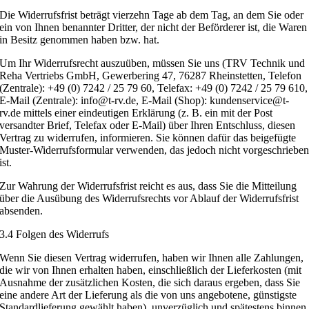
Die Widerrufsfrist beträgt vierzehn Tage ab dem Tag, an dem Sie oder
ein von Ihnen benannter Dritter, der nicht der Beförderer ist, die Waren
in Besitz genommen haben bzw. hat.
Um Ihr Widerrufsrecht auszuüben, müssen Sie uns (TRV Technik und
Reha Vertriebs GmbH, Gewerbering 47, 76287 Rheinstetten, Telefon
(Zentrale): +49 (0) 7242 / 25 79 60, Telefax: +49 (0) 7242 / 25 79 610,
E-Mail (Zentrale): info@t-rv.de, E-Mail (Shop): kundenservice@t-
rv.de mittels einer eindeutigen Erklärung (z. B. ein mit der Post
versandter Brief, Telefax oder E-Mail) über Ihren Entschluss, diesen
Vertrag zu widerrufen, informieren. Sie können dafür das beigefügte
Muster-Widerrufsformular verwenden, das jedoch nicht vorgeschriebe
ist.
Zur Wahrung der Widerrufsfrist reicht es aus, dass Sie die Mitteilung
über die Ausübung des Widerrufsrechts vor Ablauf der Widerrufsfrist
absenden.
3.4 Folgen des Widerrufs
Wenn Sie diesen Vertrag widerrufen, haben wir Ihnen alle Zahlungen,
die wir von Ihnen erhalten haben, einschließlich der Lieferkosten (mit
Ausnahme der zusätzlichen Kosten, die sich daraus ergeben, dass Sie
eine andere Art der Lieferung als die von uns angebotene, günstigste
Standardlieferung gewählt haben), unverzüglich und spätestens binnen