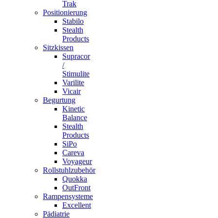
Trak
Positionierung
Stabilo
Stealth
Products
Sitzkissen
Supracor
/
Stimulite
Varilite
Vicair
Begurtung
Kinetic
Balance
Stealth
Products
SiPo
Careva
Voyageur
Rollstuhlzubehör
Quokka
OutFront
Rampensysteme
Excellent
Pädiatrie