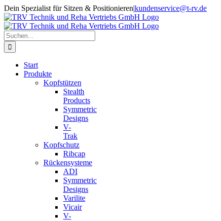
Zum
Dein Spezialist für Sitzen & Positionieren
|
kundenservice@t-rv.de
Inhalt
springen
Suche
nach:
Start
Produkte
Kopfstützen
Stealth
Products
Symmetric
Designs
V-
Trak
Kopfschutz
Ribcap
Rückensysteme
ADI
Symmetric
Designs
Varilite
Vicair
V-