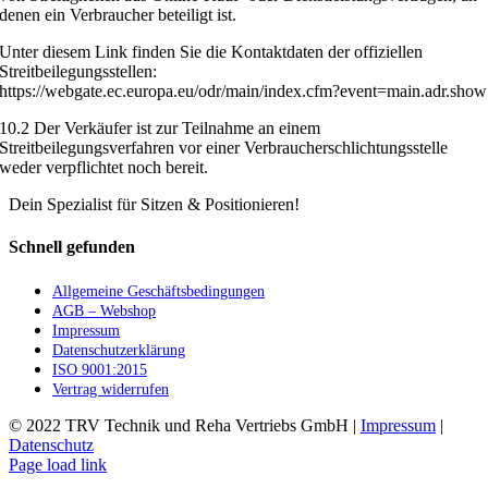
denen ein Verbraucher beteiligt ist.
Unter diesem Link finden Sie die Kontaktdaten der offiziellen
Streitbeilegungsstellen:
https://webgate.ec.europa.eu/odr/main/index.cfm?event=main.adr.show
10.2 Der Verkäufer ist zur Teilnahme an einem
Streitbeilegungsverfahren vor einer Verbraucherschlichtungsstelle
weder verpflichtet noch bereit.
Dein Spezialist für Sitzen & Positionieren!
Schnell gefunden
Allgemeine Geschäftsbedingungen
AGB – Webshop
Impressum
Datenschutzerklärung
ISO 9001:2015
Vertrag widerrufen
© 2022 TRV Technik und Reha Vertriebs GmbH |
Impressum
|
Datenschutz
Facebook
Instagram
E-
Page load link
Mail
Nach