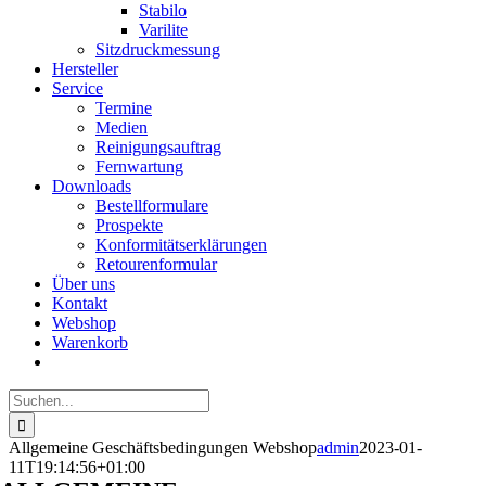
Stabilo
Varilite
Sitzdruckmessung
Hersteller
Service
Termine
Medien
Reinigungsauftrag
Fernwartung
Downloads
Bestellformulare
Prospekte
Konformitätserklärungen
Retourenformular
Über uns
Kontakt
Webshop
Warenkorb
Suche
nach:
Allgemeine Geschäftsbedingungen Webshop
admin
2023-01-
11T19:14:56+01:00