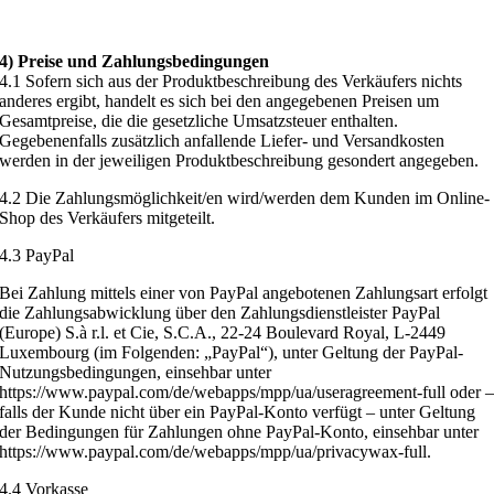
4) Preise und Zahlungsbedingungen
4.1 Sofern sich aus der Produktbeschreibung des Verkäufers nichts
anderes ergibt, handelt es sich bei den angegebenen Preisen um
Gesamtpreise, die die gesetzliche Umsatzsteuer enthalten.
Gegebenenfalls zusätzlich anfallende Liefer- und Versandkosten
werden in der jeweiligen Produktbeschreibung gesondert angegeben.
4.2 Die Zahlungsmöglichkeit/en wird/werden dem Kunden im Online-
Shop des Verkäufers mitgeteilt.
4.3 PayPal
Bei Zahlung mittels einer von PayPal angebotenen Zahlungsart erfolgt
die Zahlungsabwicklung über den Zahlungsdienstleister PayPal
(Europe) S.à r.l. et Cie, S.C.A., 22-24 Boulevard Royal, L-2449
Luxembourg (im Folgenden: „PayPal“), unter Geltung der PayPal-
Nutzungsbedingungen, einsehbar unter
https://www.paypal.com/de/webapps/mpp/ua/useragreement-full oder 
falls der Kunde nicht über ein PayPal-Konto verfügt – unter Geltung
der Bedingungen für Zahlungen ohne PayPal-Konto, einsehbar unter
https://www.paypal.com/de/webapps/mpp/ua/privacywax-full.
4.4 Vorkasse