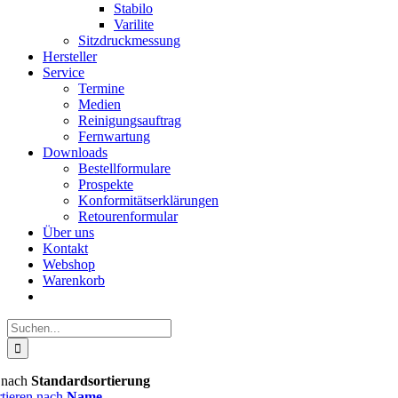
Stabilo
Varilite
Sitzdruckmessung
Hersteller
Service
Termine
Medien
Reinigungsauftrag
Fernwartung
Downloads
Bestellformulare
Prospekte
Konformitätserklärungen
Retourenformular
Über uns
Kontakt
Webshop
Warenkorb
Suche
nach:
n nach
Standardsortierung
rtieren nach
Name