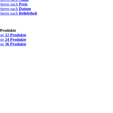
rtieren nach
Preis
rtieren nach
Datum
rtieren nach
Beliebtheit
 Produkte
ige
12 Produkte
ige
24 Produkte
ige
36 Produkte