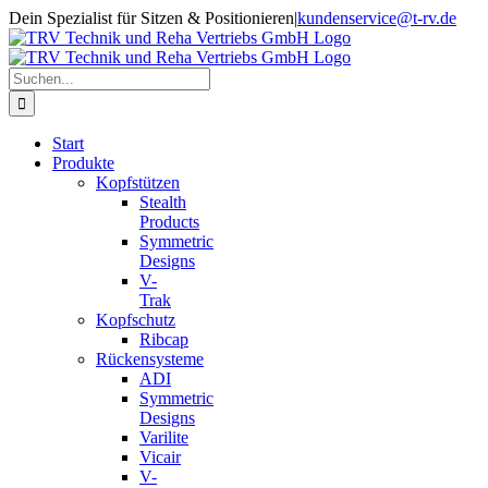
Zum
Dein Spezialist für Sitzen & Positionieren
|
kundenservice@t-rv.de
Inhalt
springen
Suche
nach:
Start
Produkte
Kopfstützen
Stealth
Products
Symmetric
Designs
V-
Trak
Kopfschutz
Ribcap
Rückensysteme
ADI
Symmetric
Designs
Varilite
Vicair
V-