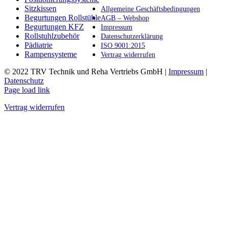
Produktseite
Sitzkissen
Allgemeine Geschäftsbedingungen
gewählt
Begurtungen Rollstühle
AGB – Webshop
werden
Begurtungen KFZ
Impressum
Rollstuhlzubehör
Datenschutzerklärung
Pädiatrie
ISO 9001:2015
Rampensysteme
Vertrag widerrufen
© 2022 TRV Technik und Reha Vertriebs GmbH |
Impressum
|
Datenschutz
Facebook
Instagram
E-
Page load link
Mail
Vertrag widerrufen
Nach
oben