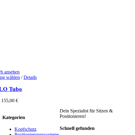
b ansehen
Dieses
ng wählen
/
Details
Produkt
weist
LO Tubo
mehrere
Varianten
–
155,00
€
auf.
Die
Dein Spezialist für Sitzen &
Optionen
Positionieren!
Kategorien
können
auf
Schnell gefunden
Kopfschutz
der
Positionierungssysteme