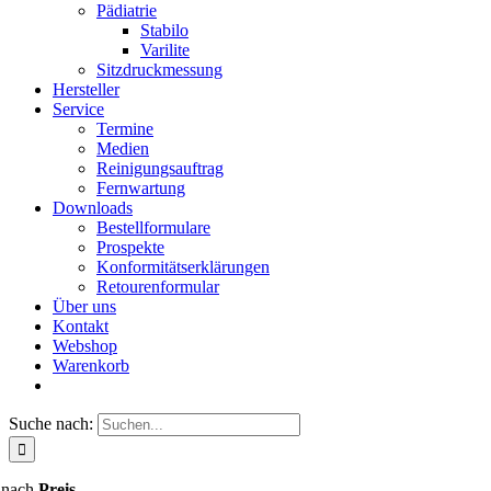
Pädiatrie
Stabilo
Varilite
Sitzdruckmessung
Hersteller
Service
Termine
Medien
Reinigungsauftrag
Fernwartung
Downloads
Bestellformulare
Prospekte
Konformitätserklärungen
Retourenformular
Über uns
Kontakt
Webshop
Warenkorb
Suche nach:
n nach
Preis