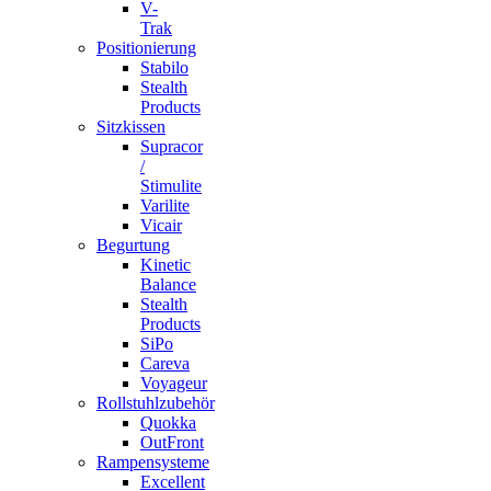
V-
Trak
Positionierung
Stabilo
Stealth
Products
Sitzkissen
Supracor
/
Stimulite
Varilite
Vicair
Begurtung
Kinetic
Balance
Stealth
Products
SiPo
Careva
Voyageur
Rollstuhlzubehör
Quokka
OutFront
Rampensysteme
Excellent