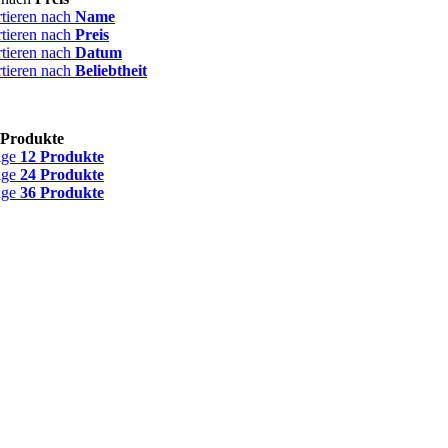
rtieren nach
Name
rtieren nach
Preis
rtieren nach
Datum
rtieren nach
Beliebtheit
 Produkte
ige
12 Produkte
ige
24 Produkte
ige
36 Produkte