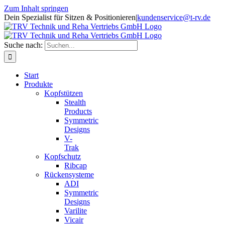
Zum Inhalt springen
Dein Spezialist für Sitzen & Positionieren
|
kundenservice@t-rv.de
Suche nach:
Start
Produkte
Kopfstützen
Stealth
Products
Symmetric
Designs
V-
Trak
Kopfschutz
Ribcap
Rückensysteme
ADI
Symmetric
Designs
Varilite
Vicair