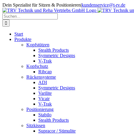
Zum
Dein Spezialist für Sitzen & Positionieren
|
kundenservice@t-rv.de
Inhalt
springen
Suche
nach:
Start
Produkte
Kopfstützen
Stealth Products
Symmetric Designs
V-Trak
Kopfschutz
Ribcap
Rückensysteme
ADI
Symmetric Designs
Varilite
Vicair
V-Trak
Positionierung
Stabilo
Stealth Products
Sitzkissen
Supracor / Stimulite