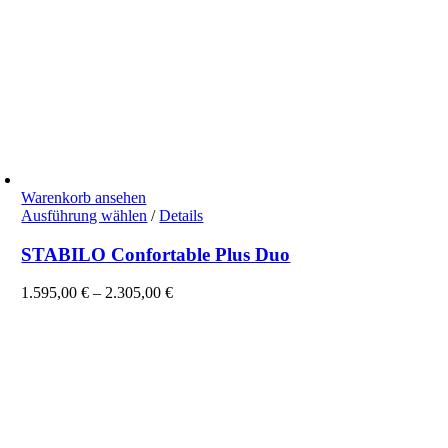
Warenkorb ansehen
Dieses
Ausführung wählen
/
Details
Produkt
weist
STABILO Confortable Plus Duo
mehrere
Varianten
1.595,00
€
–
2.305,00
€
auf.
Die
Optionen
können
auf
der
Produktseite
gewählt