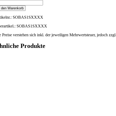
ABILO
se
n den Warenkorb
andard
nge
ikelnr.:
SOBAS1SXXXX
erartikel.: SOBAS1SXXXX
e Preise verstehen sich inkl. der jeweiligen Mehrwertsteuer, jedoch zzg
hnliche Produkte