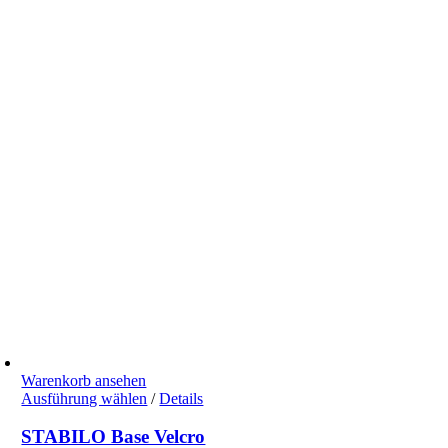
können
auf
der
Produktseite
gewählt
werden
Warenkorb ansehen
Dieses
Ausführung wählen
/
Details
Produkt
weist
STABILO Base Velcro