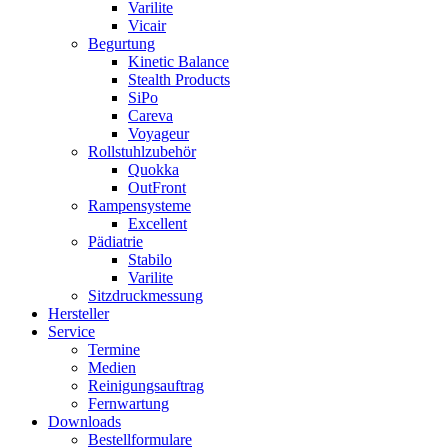
Varilite
Vicair
Begurtung
Kinetic Balance
Stealth Products
SiPo
Careva
Voyageur
Rollstuhlzubehör
Quokka
OutFront
Rampensysteme
Excellent
Pädiatrie
Stabilo
Varilite
Sitzdruckmessung
Hersteller
Service
Termine
Medien
Reinigungsauftrag
Fernwartung
Downloads
Bestellformulare