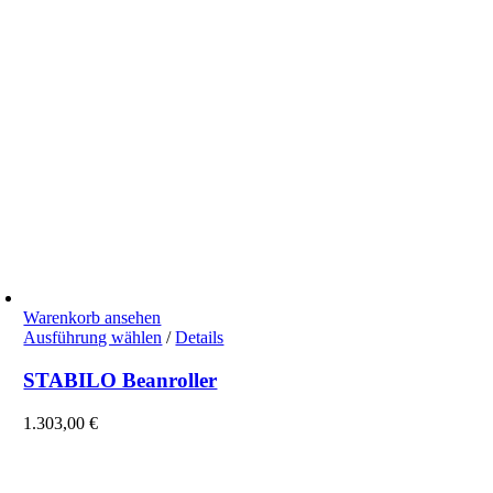
werden
Warenkorb ansehen
Dieses
Ausführung wählen
/
Details
Produkt
weist
STABILO Beanroller
mehrere
Varianten
1.303,00
€
auf.
Die
Optionen