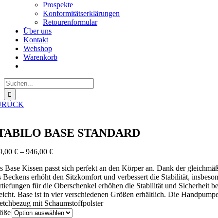
Prospekte
Konformitätserklärungen
Retourenformular
Über uns
Kontakt
Webshop
Warenkorb
Suche
nach:
URÜCK
TABILO BASE STANDARD
9,00
€
–
946,00
€
s Base Kissen passt sich perfekt an den Körper an. Dank der gleichmä
s Beckens erhöht den Sitzkomfort und verbessert die Stabilität, insbes
rtiefungen für die Oberschenkel erhöhen die Stabilität und Sicherheit b
reicht. Base ist in vier verschiedenen Größen erhältlich. Die Handpump
retchbezug mit Schaumstoffpolster
öße