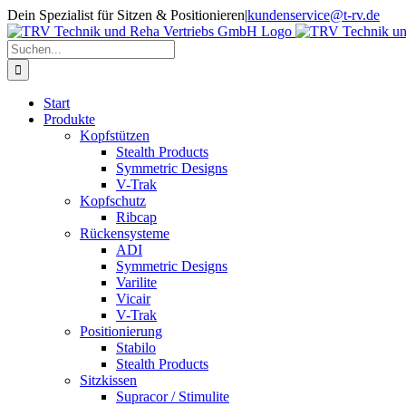
Zum
Dein Spezialist für Sitzen & Positionieren
|
kundenservice@t-rv.de
Inhalt
springen
Suche
nach:
Start
Produkte
Kopfstützen
Stealth Products
Symmetric Designs
V-Trak
Kopfschutz
Ribcap
Rückensysteme
ADI
Symmetric Designs
Varilite
Vicair
V-Trak
Positionierung
Stabilo
Stealth Products
Sitzkissen
Supracor / Stimulite