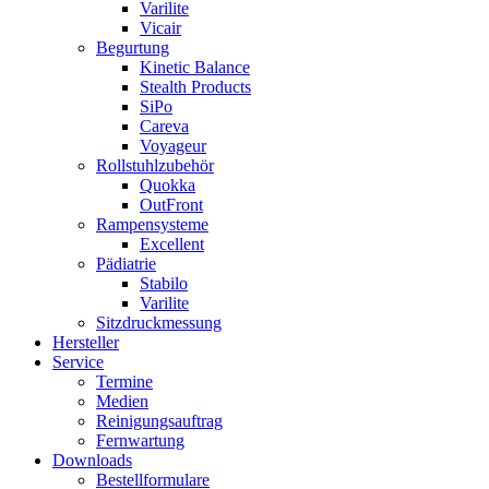
Varilite
Vicair
Begurtung
Kinetic Balance
Stealth Products
SiPo
Careva
Voyageur
Rollstuhlzubehör
Quokka
OutFront
Rampensysteme
Excellent
Pädiatrie
Stabilo
Varilite
Sitzdruckmessung
Hersteller
Service
Termine
Medien
Reinigungsauftrag
Fernwartung
Downloads
Bestellformulare