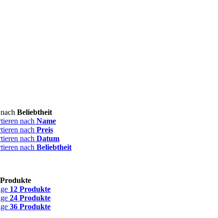
n nach
Beliebtheit
rtieren nach
Name
rtieren nach
Preis
rtieren nach
Datum
rtieren nach
Beliebtheit
 Produkte
ige
12 Produkte
ige
24 Produkte
ige
36 Produkte