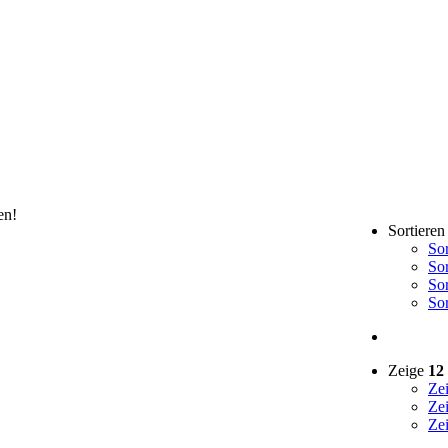
en!
Sortiere
So
So
So
So
Zeige
12
Ze
Ze
Ze