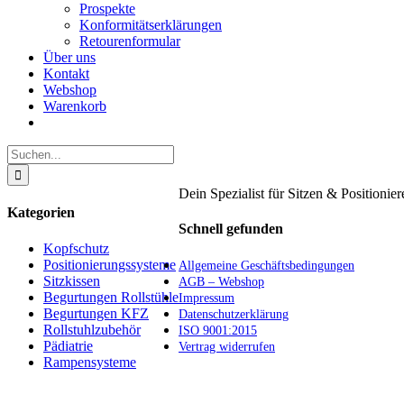
Prospekte
Konformitätserklärungen
Retourenformular
Über uns
Kontakt
Webshop
Warenkorb
Suche
nach:
Dein Spezialist für Sitzen & Positionier
Kategorien
Schnell gefunden
Kopfschutz
Positionierungssysteme
Allgemeine Geschäftsbedingungen
Sitzkissen
AGB – Webshop
Begurtungen Rollstühle
Impressum
Begurtungen KFZ
Datenschutzerklärung
Rollstuhlzubehör
ISO 9001:2015
Pädiatrie
Vertrag widerrufen
Rampensysteme