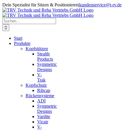
Zum
Dein Spezialist für Sitzen & Positionieren
|
kundenservice@t-rv.de
Inhalt
springen
Suche
nach:
Start
Produkte
Kopfstützen
Stealth
Products
Symmetric
Designs
V-
Trak
Kopfschutz
Ribcap
Rückensysteme
ADI
Symmetric
Designs
Varilite
Vicair
V-