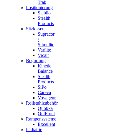
Trak
Positionierung
Stabilo
Stealth
Products
Sitzkissen
Supracor
/
Stimulite
Varilite
Vicair
Begurtung
Kinetic
Balance
Stealth
Products
SiPo
Careva
Voyageur
Rollstuhlzubehör
Quokka
OutFront
Rampensysteme
Excellent
Pädiatrie