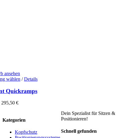
b ansehen
Dieses
ng wählen
/
Details
Produkt
weist
ent Quickramps
mehrere
Varianten
–
295,50
€
auf.
Die
Dein Spezialist für Sitzen &
Optionen
Positionieren!
Kategorien
können
auf
Schnell gefunden
Kopfschutz
der
Positionierungssysteme