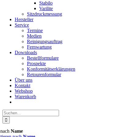
Stabilo
Varilite
Sitzdruckmessung
Hersteller
Service
Termine
Medien
Reinigungsauftrag
Fernwartung
Downloads
Bestellformulare
Prospekte
Konformitätserklärungen
Retourenformular
Über uns
Kontakt
Webshop
Warenkorb
Suche
nach:
n nach
Name
rtieren nach
Name