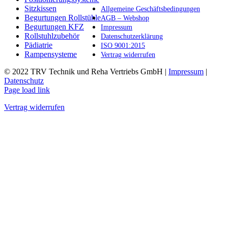
Produktseite
Sitzkissen
Allgemeine Geschäftsbedingungen
gewählt
Begurtungen Rollstühle
AGB – Webshop
werden
Begurtungen KFZ
Impressum
Rollstuhlzubehör
Datenschutzerklärung
Pädiatrie
ISO 9001:2015
Rampensysteme
Vertrag widerrufen
© 2022 TRV Technik und Reha Vertriebs GmbH |
Impressum
|
Datenschutz
Facebook
Instagram
E-
Page load link
Mail
Vertrag widerrufen
Nach
oben