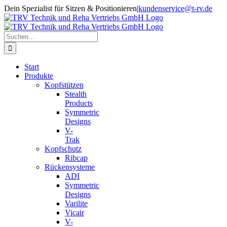
Zum
Dein Spezialist für Sitzen & Positionieren
|
kundenservice@t-rv.de
Inhalt
springen
Suche
nach:
Start
Produkte
Kopfstützen
Stealth
Products
Symmetric
Designs
V-
Trak
Kopfschutz
Ribcap
Rückensysteme
ADI
Symmetric
Designs
Varilite
Vicair
V-