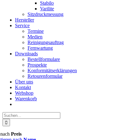
Stabilo
Varilite
Sitzdruckmessung
Hersteller
Service
Termine
Medien
Reinigungsauftrag
Fernwartung
Downloads
Bestellformulare
Prospekte
Konformitätserklärungen
Retourenformular
Über uns
Kontakt
Webshop
Warenkorb
Suche
nach:
n nach
Preis
rtieren nach
Name