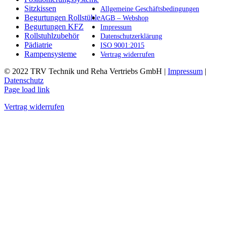
Produktseite
Sitzkissen
Allgemeine Geschäftsbedingungen
gewählt
Begurtungen Rollstühle
AGB – Webshop
werden
Begurtungen KFZ
Impressum
Rollstuhlzubehör
Datenschutzerklärung
Pädiatrie
ISO 9001:2015
Rampensysteme
Vertrag widerrufen
© 2022 TRV Technik und Reha Vertriebs GmbH |
Impressum
|
Datenschutz
Facebook
Instagram
E-
Page load link
Mail
Vertrag widerrufen
Nach
oben