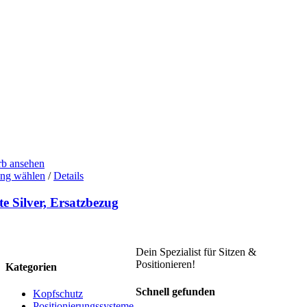
b ansehen
Dieses
ng wählen
/
Details
Produkt
weist
te Silver, Ersatzbezug
mehrere
Varianten
auf.
Die
Dein Spezialist für Sitzen &
Optionen
Positionieren!
Kategorien
können
auf
Schnell gefunden
Kopfschutz
der
Positionierungssysteme