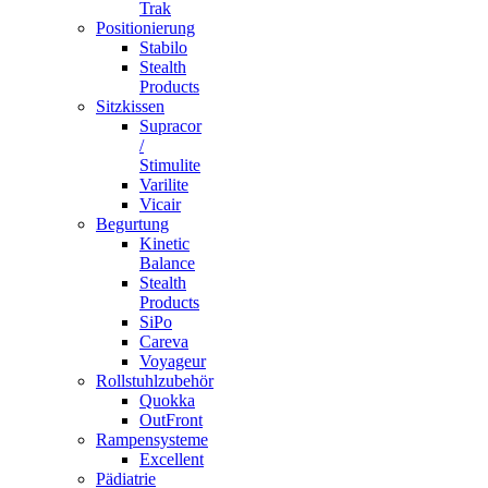
Trak
Positionierung
Stabilo
Stealth
Products
Sitzkissen
Supracor
/
Stimulite
Varilite
Vicair
Begurtung
Kinetic
Balance
Stealth
Products
SiPo
Careva
Voyageur
Rollstuhlzubehör
Quokka
OutFront
Rampensysteme
Excellent
Pädiatrie