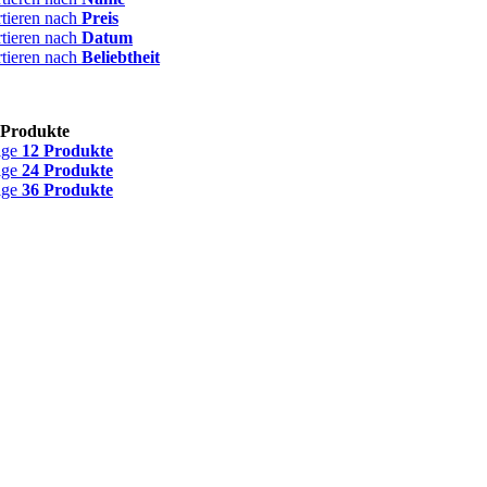
rtieren nach
Preis
rtieren nach
Datum
rtieren nach
Beliebtheit
 Produkte
ige
12 Produkte
ige
24 Produkte
ige
36 Produkte