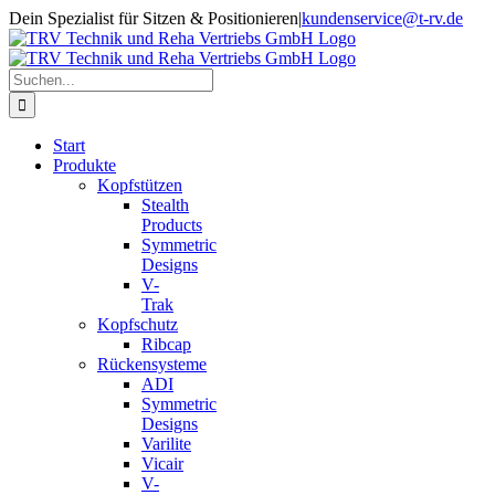
Zum
Dein Spezialist für Sitzen & Positionieren
|
kundenservice@t-rv.de
Inhalt
springen
Suche
nach:
Start
Produkte
Kopfstützen
Stealth
Products
Symmetric
Designs
V-
Trak
Kopfschutz
Ribcap
Rückensysteme
ADI
Symmetric
Designs
Varilite
Vicair
V-