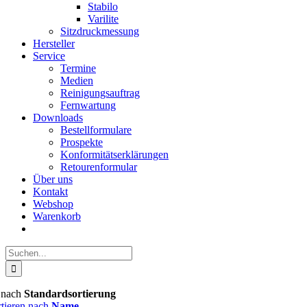
Stabilo
Varilite
Sitzdruckmessung
Hersteller
Service
Termine
Medien
Reinigungsauftrag
Fernwartung
Downloads
Bestellformulare
Prospekte
Konformitätserklärungen
Retourenformular
Über uns
Kontakt
Webshop
Warenkorb
Suche
nach:
n nach
Standardsortierung
rtieren nach
Name