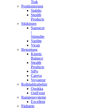
Trak
Positionierung
Stabilo
Stealth
Products
Sitzkissen
Supracor
/
Stimulite
Varilite
Vicair
Begurtung
Kinetic
Balance
Stealth
Products
SiPo
Careva
Voyageur
Rollstuhlzubehör
Quokka
OutFront
Rampensysteme
Excellent
Pädiatrie