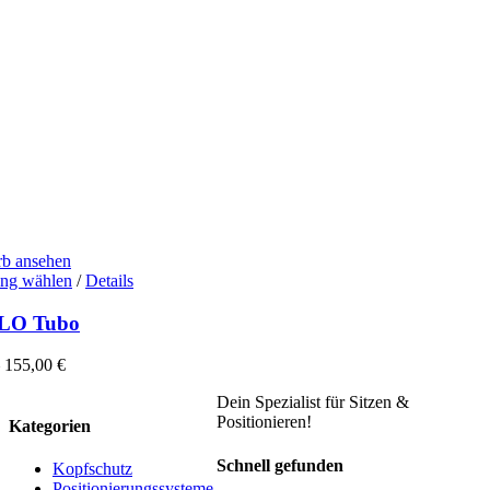
b ansehen
Dieses
ng wählen
/
Details
Produkt
weist
LO Tubo
mehrere
Varianten
–
155,00
€
auf.
Die
Dein Spezialist für Sitzen &
Optionen
Positionieren!
Kategorien
können
auf
Schnell gefunden
Kopfschutz
der
Positionierungssysteme