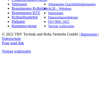
Produktseite
Sitzkissen
Allgemeine Geschäftsbedingungen
gewählt
Begurtungen Rollstühle
AGB – Webshop
werden
Begurtungen KFZ
Impressum
Rollstuhlzubehör
Datenschutzerklärung
Pädiatrie
ISO 9001:2015
Rampensysteme
Vertrag widerrufen
© 2022 TRV Technik und Reha Vertriebs GmbH |
Impressum
|
Datenschutz
Facebook
Instagram
E-
Page load link
Mail
Vertrag widerrufen
Nach
oben