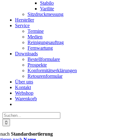
Stabilo
Varilite
Sitzdruckmessung
Hersteller
Service
Termine
Medien
Reinigungsauftrag
Fernwartung
Downloads
Bestellformulare
Prospekte
Konformitätserklärungen
Retourenformular
Über uns
Kontakt
Webshop
Warenkorb
Suche
nach:
n nach
Standardsortierung
rtieren nach
Name