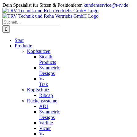
Zum
Dein Spezialist für Sitzen & Positionieren
|
kundenservice@t-rv.de
Inhalt
springen
Suche
nach:
Start
Produkte
Kopfstützen
Stealth
Products
Symmetric
Designs
V-
Trak
Kopfschutz
Ribcap
Rückensysteme
ADI
Symmetric
Designs
Varilite
Vicair
V-