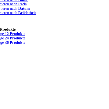
rtieren nach
Preis
rtieren nach
Datum
rtieren nach
Beliebtheit
 Produkte
ige
12 Produkte
ige
24 Produkte
ige
36 Produkte