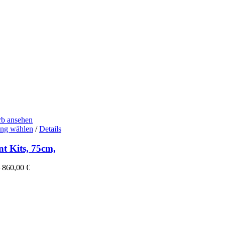
b ansehen
Dieses
ng wählen
/
Details
Produkt
weist
nt Kits, 75cm,
mehrere
Varianten
–
860,00
€
auf.
Die
Optionen
können
auf
der