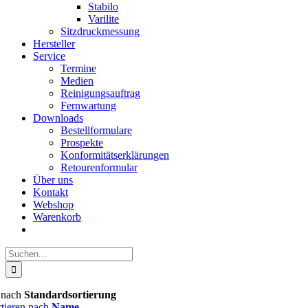
Stabilo
Varilite
Sitzdruckmessung
Hersteller
Service
Termine
Medien
Reinigungsauftrag
Fernwartung
Downloads
Bestellformulare
Prospekte
Konformitätserklärungen
Retourenformular
Über uns
Kontakt
Webshop
Warenkorb
Suche
nach:
n nach
Standardsortierung
rtieren nach
Name