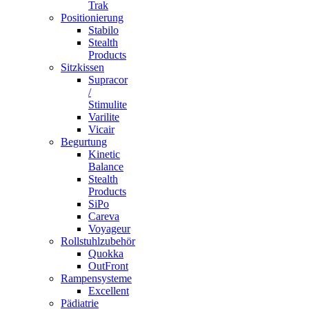
Trak
Positionierung
Stabilo
Stealth
Products
Sitzkissen
Supracor
/
Stimulite
Varilite
Vicair
Begurtung
Kinetic
Balance
Stealth
Products
SiPo
Careva
Voyageur
Rollstuhlzubehör
Quokka
OutFront
Rampensysteme
Excellent
Pädiatrie