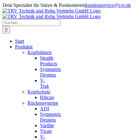
Zum
Dein Spezialist für Sitzen & Positionieren
|
kundenservice@t-rv.de
Inhalt
springen
Suche
nach:
Start
Produkte
Kopfstützen
Stealth
Products
Symmetric
Designs
V-
Trak
Kopfschutz
Ribcap
Rückensysteme
ADI
Symmetric
Designs
Varilite
Vicair
V-