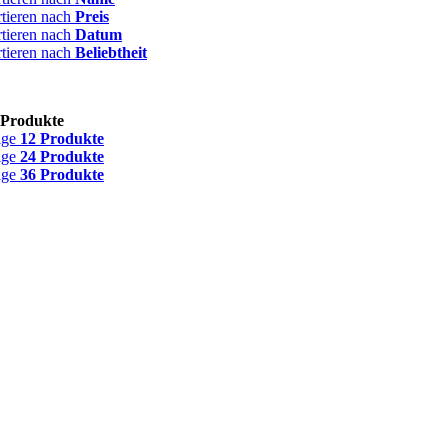
rtieren nach
Preis
rtieren nach
Datum
rtieren nach
Beliebtheit
 Produkte
ige
12 Produkte
ige
24 Produkte
ige
36 Produkte