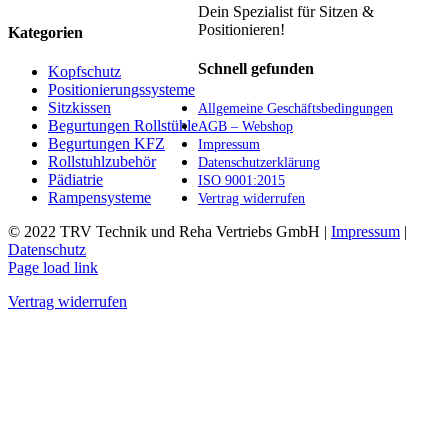
Die
Dein Spezialist für Sitzen &
Optionen
Positionieren!
Kategorien
können
auf
Schnell gefunden
Kopfschutz
der
Positionierungssysteme
Produktseite
Sitzkissen
Allgemeine Geschäftsbedingungen
gewählt
Begurtungen Rollstühle
AGB – Webshop
werden
Begurtungen KFZ
Impressum
Rollstuhlzubehör
Datenschutzerklärung
Pädiatrie
ISO 9001:2015
Rampensysteme
Vertrag widerrufen
© 2022 TRV Technik und Reha Vertriebs GmbH |
Impressum
|
Datenschutz
Facebook
Instagram
E-
Page load link
Mail
Vertrag widerrufen
Nach
oben