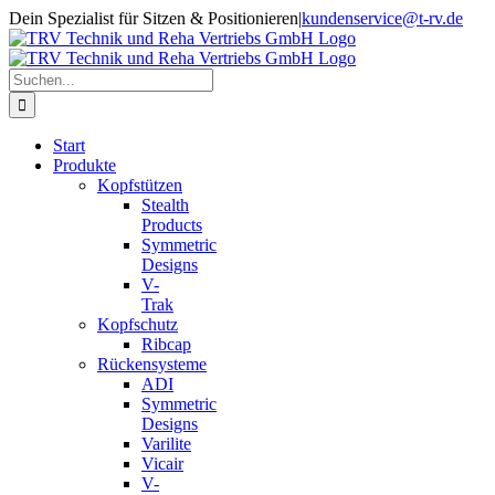
Zum
Dein Spezialist für Sitzen & Positionieren
|
kundenservice@t-rv.de
Inhalt
springen
Suche
nach:
Start
Produkte
Kopfstützen
Stealth
Products
Symmetric
Designs
V-
Trak
Kopfschutz
Ribcap
Rückensysteme
ADI
Symmetric
Designs
Varilite
Vicair
V-