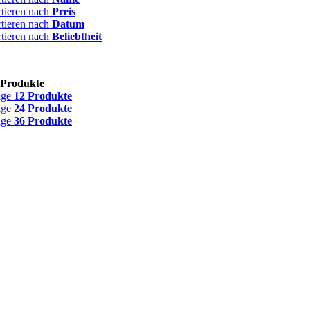
rtieren nach
Preis
rtieren nach
Datum
rtieren nach
Beliebtheit
 Produkte
ige
12 Produkte
ige
24 Produkte
ige
36 Produkte