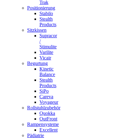
Trak
Positionierung
Stabilo
Stealth
Products
Sitzkissen
Supracor
/
Stimulite
Varilite
Vicair
Begurtung
Kinetic
Balance
Stealth
Products
SiPo
Careva
Voyageur
Rollstuhlzubehör
Quokka
OutFront
Rampensysteme
Excellent
Pädiatrie