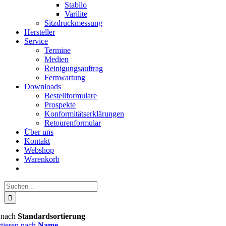
Stabilo
Varilite
Sitzdruckmessung
Hersteller
Service
Termine
Medien
Reinigungsauftrag
Fernwartung
Downloads
Bestellformulare
Prospekte
Konformitätserklärungen
Retourenformular
Über uns
Kontakt
Webshop
Warenkorb
Suche
nach:
n nach
Standardsortierung
rtieren nach
Name