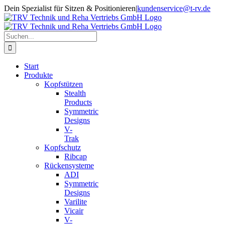
Zum
Dein Spezialist für Sitzen & Positionieren
|
kundenservice@t-rv.de
Inhalt
springen
Suche
nach:
Start
Produkte
Kopfstützen
Stealth
Products
Symmetric
Designs
V-
Trak
Kopfschutz
Ribcap
Rückensysteme
ADI
Symmetric
Designs
Varilite
Vicair
V-