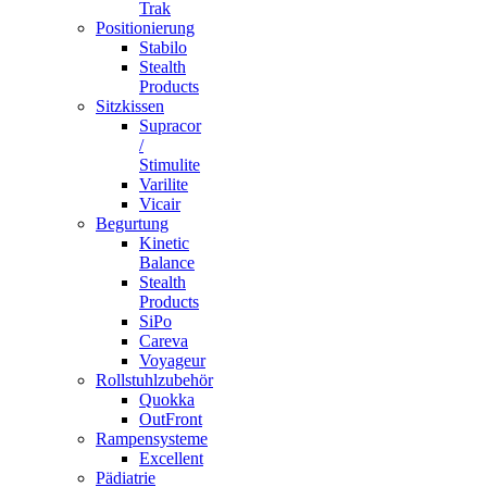
Trak
Positionierung
Stabilo
Stealth
Products
Sitzkissen
Supracor
/
Stimulite
Varilite
Vicair
Begurtung
Kinetic
Balance
Stealth
Products
SiPo
Careva
Voyageur
Rollstuhlzubehör
Quokka
OutFront
Rampensysteme
Excellent
Pädiatrie