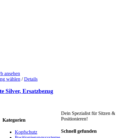
b ansehen
Dieses
ng wählen
/
Details
Produkt
weist
te Silver, Ersatzbezug
mehrere
Varianten
auf.
Die
Dein Spezialist für Sitzen &
Optionen
Positionieren!
Kategorien
können
auf
Schnell gefunden
Kopfschutz
der
Positionierungssysteme