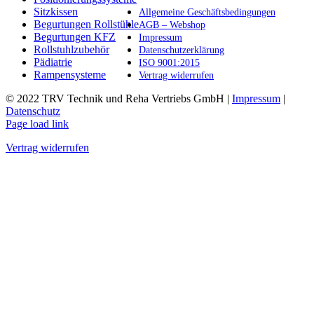
Produktseite
Sitzkissen
Allgemeine Geschäftsbedingungen
gewählt
Begurtungen Rollstühle
AGB – Webshop
werden
Begurtungen KFZ
Impressum
Rollstuhlzubehör
Datenschutzerklärung
Pädiatrie
ISO 9001:2015
Rampensysteme
Vertrag widerrufen
© 2022 TRV Technik und Reha Vertriebs GmbH |
Impressum
|
Datenschutz
Facebook
Instagram
E-
Page load link
Mail
Vertrag widerrufen
Nach
oben