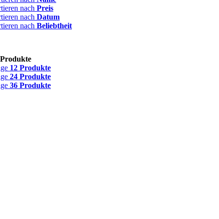
rtieren nach
Preis
rtieren nach
Datum
rtieren nach
Beliebtheit
 Produkte
ige
12 Produkte
ige
24 Produkte
ige
36 Produkte