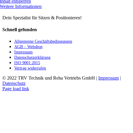
Inhalt entsperren
Weitere Informationen
Dein Spezialist für Sitzen & Positionieren!
Schnell gefunden
Allgemeine Geschäftsbedingungen
AGB – Webshop
Impressum
Datenschutzerklärung
ISO 9001:2015
Vertrag widerrufen
© 2022 TRV Technik und Reha Vertriebs GmbH |
Impressum
|
Datenschutz
Facebook
Instagram
E-
Page load link
Mail
Nach
oben