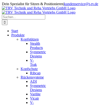
Zum
Dein Spezialist für Sitzen & Positionieren
|
kundenservice@t-rv.de
Inhalt
springen
Suche
nach:
Start
Produkte
Kopfstützen
Stealth
Products
Symmetric
Designs
V-
Trak
Kopfschutz
Ribcap
Rückensysteme
ADI
Symmetric
Designs
Varilite
Vicair
V-