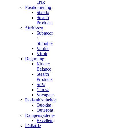
Trak
Positionierung
Stabilo
Stealth
Products
Sitzkissen
Supracor
/
Stimulite
Varilite
Vicair
Begurtung
Kinetic
Balance
Stealth
Products
SiPo
Careva
Voyageur
Rollstuhlzubehör
Quokka
OutFront
Rampensysteme
Excellent
Pädiatrie