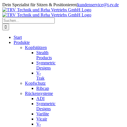
Zum
Dein Spezialist für Sitzen & Positionieren
|
kundenservice@t-rv.de
Inhalt
springen
Suche
nach:
Start
Produkte
Kopfstützen
Stealth
Products
Symmetric
Designs
V-
Trak
Kopfschutz
Ribcap
Rückensysteme
ADI
Symmetric
Designs
Varilite
Vicair
V-