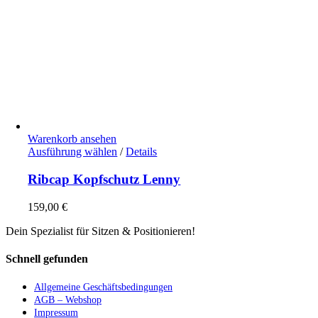
Warenkorb ansehen
Dieses
Ausführung wählen
/
Details
Produkt
weist
Ribcap Kopfschutz Lenny
mehrere
Varianten
159,00
€
auf.
Die
Dein Spezialist für Sitzen & Positionieren!
Optionen
können
Schnell gefunden
auf
der
Allgemeine Geschäftsbedingungen
Produktseite
AGB – Webshop
gewählt
Impressum
werden