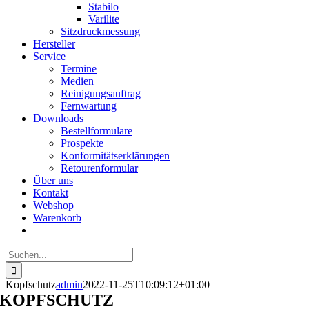
Stabilo
Varilite
Sitzdruckmessung
Hersteller
Service
Termine
Medien
Reinigungsauftrag
Fernwartung
Downloads
Bestellformulare
Prospekte
Konformitätserklärungen
Retourenformular
Über uns
Kontakt
Webshop
Warenkorb
Suche
nach:
Kopfschutz
admin
2022-11-25T10:09:12+01:00
KOPFSCHUTZ