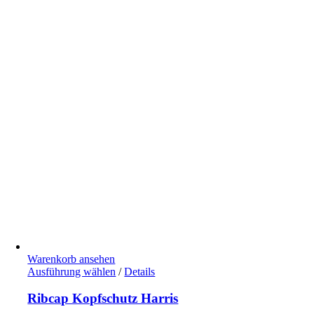
auf
der
Produktseite
gewählt
werden
Warenkorb ansehen
Dieses
Ausführung wählen
/
Details
Produkt
weist
Ribcap Kopfschutz Harris
mehrere