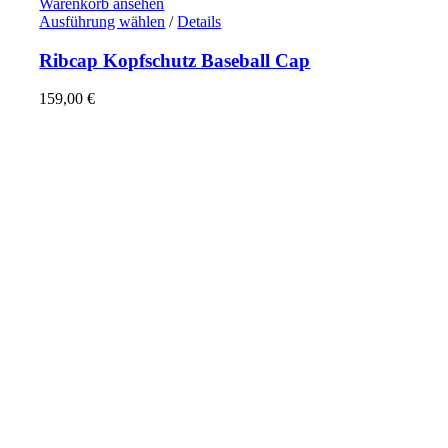
Warenkorb ansehen
Dieses
Ausführung wählen
/
Details
Produkt
weist
Ribcap Kopfschutz Baseball Cap
mehrere
Varianten
159,00
€
auf.
Die
Optionen
können
auf
der
Produktseite
gewählt
werden