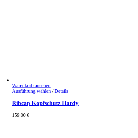
Warenkorb ansehen
Dieses
Ausführung wählen
/
Details
Produkt
weist
Ribcap Kopfschutz Hardy
mehrere
Varianten
159,00
€
auf.
Die
Optionen
können