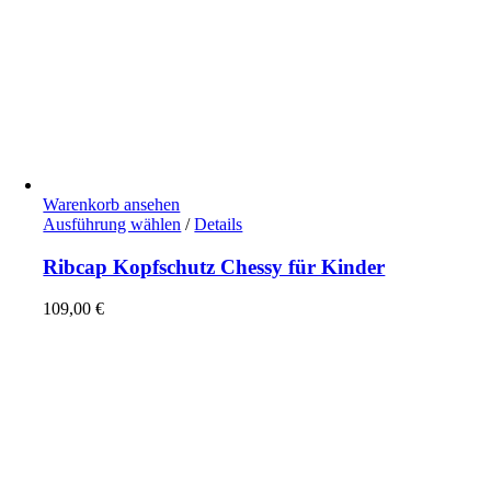
Warenkorb ansehen
Dieses
Ausführung wählen
/
Details
Produkt
weist
Ribcap Kopfschutz Chessy für Kinder
mehrere
Varianten
109,00
€
auf.
Die
Optionen
können
auf
der
Produktseite
gewählt
werden