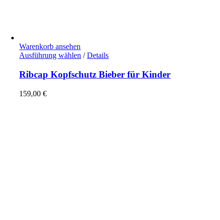
Warenkorb ansehen
Dieses
Ausführung wählen
/
Details
Produkt
weist
Ribcap Kopfschutz Bieber für Kinder
mehrere
Varianten
159,00
€
auf.
Die
Optionen
können
auf
der
Produktseite
gewählt
werden