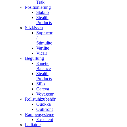
Trak
Positionierung
Stabilo
Stealth
Products
Sitzkissen
Supracor
/
Stimulite
Varilite
Vicair
Begurtung
Kinetic
Balance
Stealth
Products
SiPo
Careva
Voyageur
Rollstuhlzubehör
Quokka
OutFront
Rampensysteme
Excellent
Pädiatrie