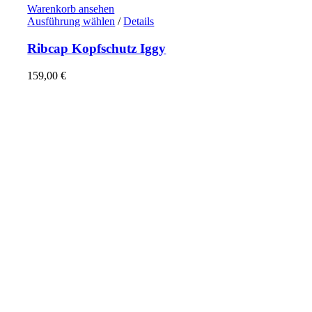
Warenkorb ansehen
Dieses
Ausführung wählen
/
Details
Produkt
weist
Ribcap Kopfschutz Iggy
mehrere
Varianten
159,00
€
auf.
Die
Optionen
können
auf
der
Produktseite
gewählt
werden