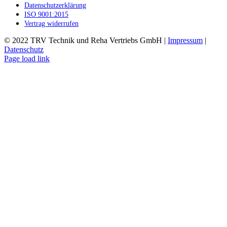
Datenschutzerklärung
ISO 9001:2015
Vertrag widerrufen
© 2022 TRV Technik und Reha Vertriebs GmbH |
Impressum
|
Datenschutz
Facebook
Instagram
E-
Page load link
Mail
Nach
oben