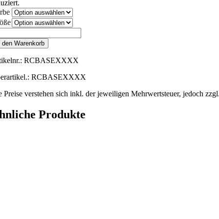
uziert.
rbe
öße
bcap
pfschutz
n den Warenkorb
seball
p
ikelnr.:
RCBASEXXXX
nge
erartikel.: RCBASEXXXX
e Preise verstehen sich inkl. der jeweiligen Mehrwertsteuer, jedoch zzg
hnliche Produkte