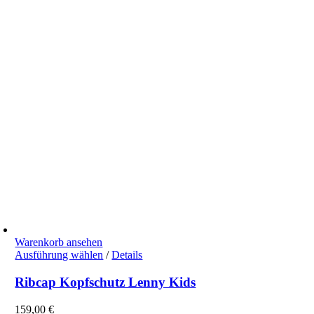
der
Produktseite
gewählt
werden
Warenkorb ansehen
Dieses
Ausführung wählen
/
Details
Produkt
weist
Ribcap Kopfschutz Lenny Kids
mehrere
Varianten
159,00
€