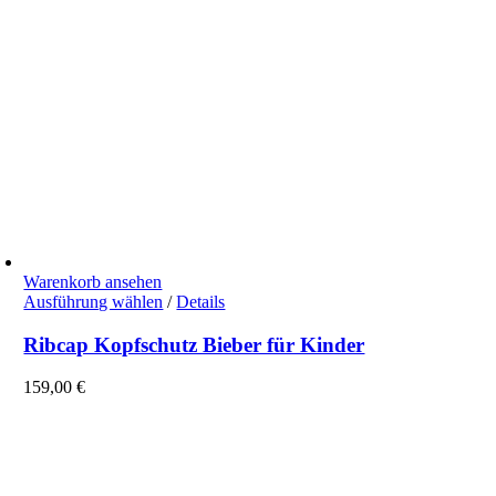
Warenkorb ansehen
Dieses
Ausführung wählen
/
Details
Produkt
weist
Ribcap Kopfschutz Bieber für Kinder
mehrere
Varianten
159,00
€
auf.
Die
Optionen
können
auf