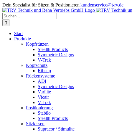
Zum
Dein Spezialist für Sitzen & Positionieren
|
kundenservice@t-rv.de
Inhalt
springen
Suche
nach:
Start
Produkte
Kopfstützen
Stealth Products
Symmetric Designs
V-Trak
Kopfschutz
Ribcap
Rückensysteme
ADI
Symmetric Designs
Varilite
Vicair
V-Trak
Positionierung
Stabilo
Stealth Products
Sitzkissen
Supracor / Stimulite