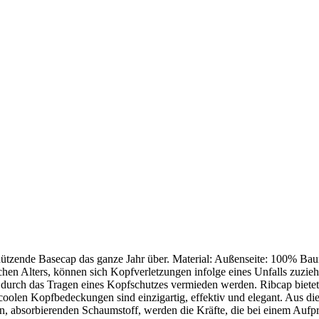
schützende Basecap das ganze Jahr über. Material: Außenseite: 100% Ba
en Alters, können sich Kopfverletzungen infolge eines Unfalls zuzieh
 durch das Tragen eines Kopfschutzes vermieden werden. Ribcap biete
 coolen Kopfbedeckungen sind einzigartig, effektiv und elegant. Aus di
igen, absorbierenden Schaumstoff, werden die Kräfte, die bei einem Aufp