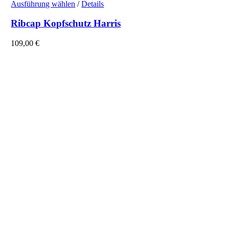
Dieses
Ausführung wählen
/
Details
Produkt
weist
Ribcap Kopfschutz Harris
mehrere
Varianten
109,00
€
auf.
Die
Optionen
können
auf
der
Produktseite
gewählt
werden