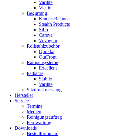
Varilite
Vicair
Begurtung
Kinetic Balance
Stealth Products
SiPo
Careva
Voyageur
Rollstuhlzubehör
Quokka
OutFront
Rampensysteme
Excellent
Pädiatrie
Stabilo
Varilite
Sitzdruckmessung
Hersteller
Service
Termine
Medien
Reinigungsauftrag
Fernwartung
Downloads
Bestellformulare