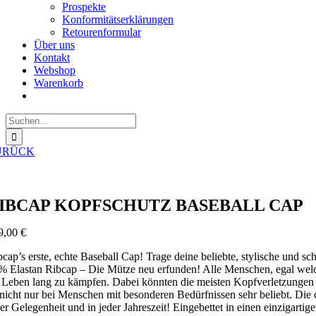
Prospekte
Konformitätserklärungen
Retourenformular
Über uns
Kontakt
Webshop
Warenkorb
Suche
nach:
URÜCK
IBCAP KOPFSCHUTZ BASEBALL CAP
9,00
€
bcap’s erste, echte Baseball Cap! Trage deine beliebte, stylische und 
% Elastan Ribcap – Die Mütze neu erfunden! Alle Menschen, egal welch
r Leben lang zu kämpfen. Dabei könnten die meisten Kopfverletzungen
t nicht nur bei Menschen mit besonderen Bedürfnissen sehr beliebt. Die
der Gelegenheit und in jeder Jahreszeit! Eingebettet in einen einzigart