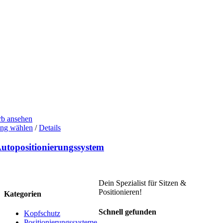
b ansehen
Dieses
ng wählen
/
Details
Produkt
weist
utopositionierungssystem
mehrere
Varianten
auf.
Die
Dein Spezialist für Sitzen &
Optionen
Positionieren!
Kategorien
können
auf
Schnell gefunden
Kopfschutz
der
Positionierungssysteme