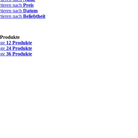
rtieren nach
Preis
rtieren nach
Datum
rtieren nach
Beliebtheit
 Produkte
ige
12 Produkte
ige
24 Produkte
ige
36 Produkte