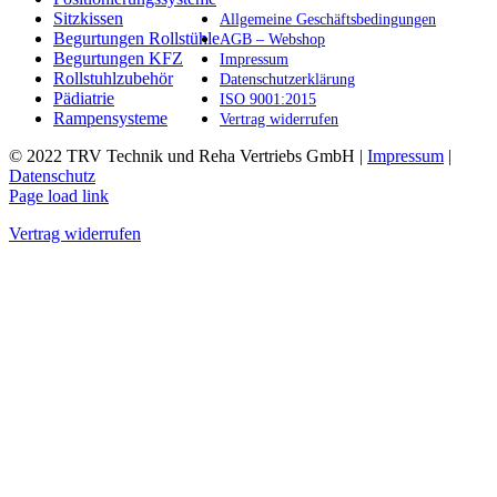
Produktseite
Sitzkissen
Allgemeine Geschäftsbedingungen
gewählt
Begurtungen Rollstühle
AGB – Webshop
werden
Begurtungen KFZ
Impressum
Rollstuhlzubehör
Datenschutzerklärung
Pädiatrie
ISO 9001:2015
Rampensysteme
Vertrag widerrufen
© 2022 TRV Technik und Reha Vertriebs GmbH |
Impressum
|
Datenschutz
Facebook
Instagram
E-
Page load link
Mail
Vertrag widerrufen
Nach
oben