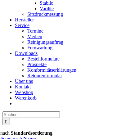
Stabilo
Varilite
Sitzdruckmessung
Hersteller
Service
Termine
Medien
Reinigungsauftrag
Fernwartung
Downloads
Bestellformulare
Prospekte
Konformitätserklärungen
Retourenformular
Über uns
Kontakt
Webshop
Warenkorb
Suche
nach:
n nach
Standardsortierung
rtieren nach
Name