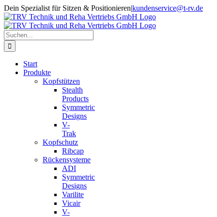
Zum
Dein Spezialist für Sitzen & Positionieren
|
kundenservice@t-rv.de
Inhalt
springen
Suche
nach:
Start
Produkte
Kopfstützen
Stealth
Products
Symmetric
Designs
V-
Trak
Kopfschutz
Ribcap
Rückensysteme
ADI
Symmetric
Designs
Varilite
Vicair
V-