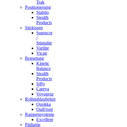
Trak
Positionierung
Stabilo
Stealth
Products
Sitzkissen
Supracor
/
Stimulite
Varilite
Vicair
Begurtung
Kinetic
Balance
Stealth
Products
SiPo
Careva
Voyageur
Rollstuhlzubehör
Quokka
OutFront
Rampensysteme
Excellent
Pädiatrie