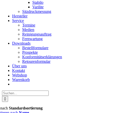
Stabilo
Varilite
Sitzdruckmessung
Hersteller
Service
Termine
Medien
Reinigungsauftrag
Fernwartung
Downloads
Bestellformulare
Prospekte
Konformitätserklärungen
Retourenformular
Über uns
Kontakt
Webshop
Warenkorb
Suche
nach:
n nach
Standardsortierung
rtieren nach
Name