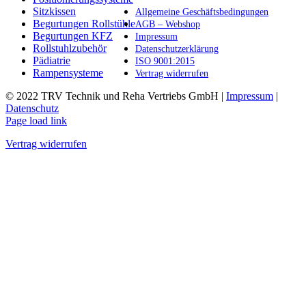
Produktseite
Sitzkissen
Allgemeine Geschäftsbedingungen
gewählt
Begurtungen Rollstühle
AGB – Webshop
werden
Begurtungen KFZ
Impressum
Rollstuhlzubehör
Datenschutzerklärung
Pädiatrie
ISO 9001:2015
Rampensysteme
Vertrag widerrufen
© 2022 TRV Technik und Reha Vertriebs GmbH |
Impressum
|
Datenschutz
Facebook
Instagram
E-
Page load link
Mail
Vertrag widerrufen
Nach
oben