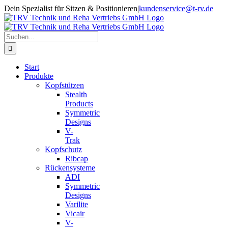
Zum
Dein Spezialist für Sitzen & Positionieren
|
kundenservice@t-rv.de
Inhalt
springen
Suche
nach:
Start
Produkte
Kopfstützen
Stealth
Products
Symmetric
Designs
V-
Trak
Kopfschutz
Ribcap
Rückensysteme
ADI
Symmetric
Designs
Varilite
Vicair
V-