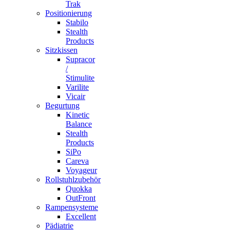
Trak
Positionierung
Stabilo
Stealth
Products
Sitzkissen
Supracor
/
Stimulite
Varilite
Vicair
Begurtung
Kinetic
Balance
Stealth
Products
SiPo
Careva
Voyageur
Rollstuhlzubehör
Quokka
OutFront
Rampensysteme
Excellent
Pädiatrie