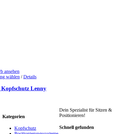
b ansehen
Dieses
ng wählen
/
Details
Produkt
weist
 Kopfschutz Lenny
mehrere
Varianten
auf.
Die
Dein Spezialist für Sitzen &
Optionen
Positionieren!
Kategorien
können
auf
Schnell gefunden
Kopfschutz
der
Positionierungssysteme