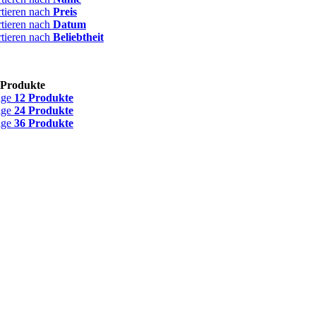
rtieren nach
Preis
rtieren nach
Datum
rtieren nach
Beliebtheit
 Produkte
ige
12 Produkte
ige
24 Produkte
ige
36 Produkte