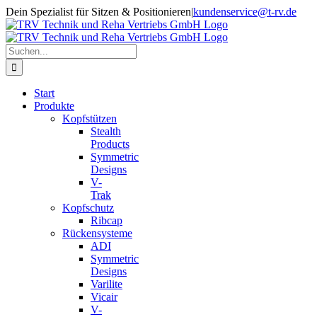
Zum
Dein Spezialist für Sitzen & Positionieren
|
kundenservice@t-rv.de
Inhalt
springen
Suche
nach:
Start
Produkte
Kopfstützen
Stealth
Products
Symmetric
Designs
V-
Trak
Kopfschutz
Ribcap
Rückensysteme
ADI
Symmetric
Designs
Varilite
Vicair
V-