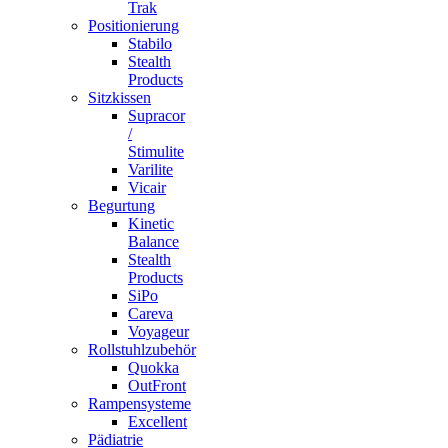
Trak
Positionierung
Stabilo
Stealth
Products
Sitzkissen
Supracor
/
Stimulite
Varilite
Vicair
Begurtung
Kinetic
Balance
Stealth
Products
SiPo
Careva
Voyageur
Rollstuhlzubehör
Quokka
OutFront
Rampensysteme
Excellent
Pädiatrie