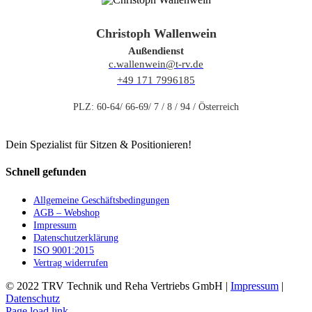
Christoph Wallenwein
Außendienst
c.wallenwein@t-rv.de
+49 171 7996185
PLZ: 60-64/ 66-69/ 7 / 8 / 94 / Österreich
Dein Spezialist für Sitzen & Positionieren!
Schnell gefunden
Allgemeine Geschäftsbedingungen
AGB – Webshop
Impressum
Datenschutzerklärung
ISO 9001:2015
Vertrag widerrufen
© 2022 TRV Technik und Reha Vertriebs GmbH |
Impressum
|
Datenschutz
Facebook
Instagram
E-
Page load link