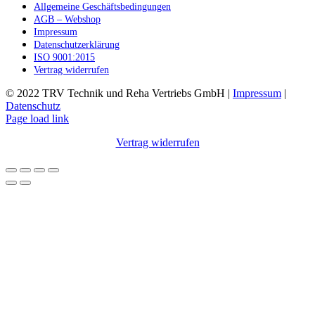
Allgemeine Geschäftsbedingungen
Produktseite
AGB – Webshop
gewählt
Impressum
werden
Datenschutzerklärung
ISO 9001:2015
Vertrag widerrufen
© 2022 TRV Technik und Reha Vertriebs GmbH |
Impressum
|
Datenschutz
Facebook
Instagram
E-
Page load link
Mail
Vertrag widerrufen
Nach
oben