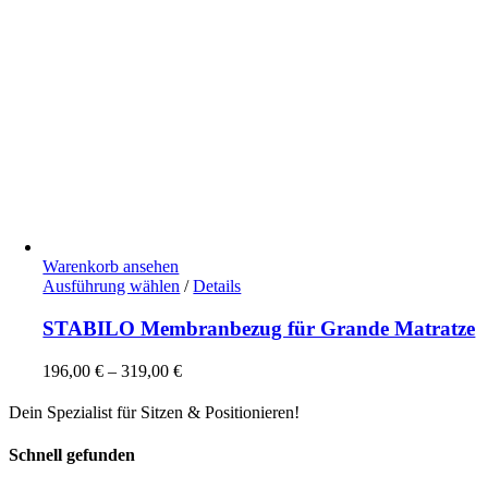
Warenkorb ansehen
Dieses
Ausführung wählen
/
Details
Produkt
weist
STABILO Membranbezug für Grande Matratze
mehrere
Varianten
196,00
€
–
319,00
€
auf.
Die
Dein Spezialist für Sitzen & Positionieren!
Optionen
können
Schnell gefunden
auf
der