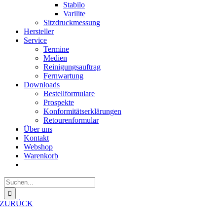
Stabilo
Varilite
Sitzdruckmessung
Hersteller
Service
Termine
Medien
Reinigungsauftrag
Fernwartung
Downloads
Bestellformulare
Prospekte
Konformitätserklärungen
Retourenformular
Über uns
Kontakt
Webshop
Warenkorb
Suche
nach:
ZURÜCK