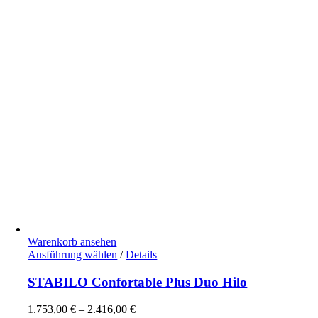
Warenkorb ansehen
Dieses
Ausführung wählen
/
Details
Produkt
weist
STABILO Confortable Plus Duo Hilo
mehrere
Varianten
1.753,00
€
–
2.416,00
€
auf.