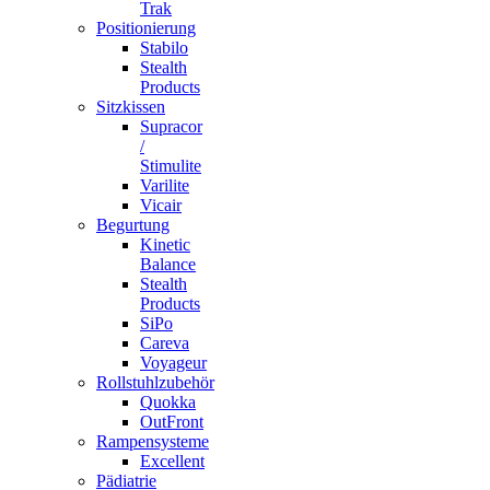
Trak
Positionierung
Stabilo
Stealth
Products
Sitzkissen
Supracor
/
Stimulite
Varilite
Vicair
Begurtung
Kinetic
Balance
Stealth
Products
SiPo
Careva
Voyageur
Rollstuhlzubehör
Quokka
OutFront
Rampensysteme
Excellent
Pädiatrie