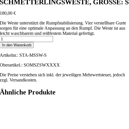
SCHMETTERLINGSWESTE, GRÖSSE: S
180,00
€
Die Weste unterstützt die Rumpfstabilisierung. Vier verstellbare Gurte
sorgen für eine optimale Anpassung an den Rumpf. Die Weste ist aus
leicht waschbarem und reißfestem Material gefertigt.
STABILO
Multiseat
In den Warenkorb
Schmetterlingsweste,
Größe:
Artikelnr.:
STA-MSSW-S
S
Menge
Oberartikel.: SOMSZSWXXXX
Die Preise verstehen sich inkl. der jeweiligen Mehrwertsteuer, jedoch
zzgl. Versandkosten.
Ähnliche Produkte