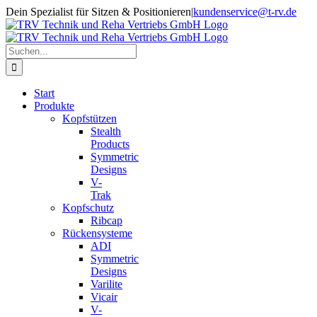
Zum
Dein Spezialist für Sitzen & Positionieren
|
kundenservice@t-rv.de
Inhalt
springen
Suche
nach:
Start
Produkte
Kopfstützen
Stealth
Products
Symmetric
Designs
V-
Trak
Kopfschutz
Ribcap
Rückensysteme
ADI
Symmetric
Designs
Varilite
Vicair
V-