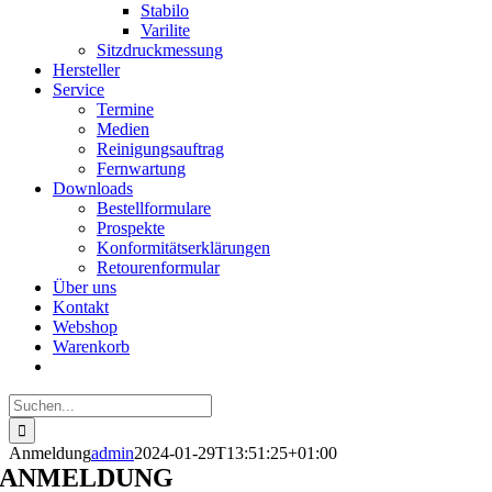
Stabilo
Varilite
Sitzdruckmessung
Hersteller
Service
Termine
Medien
Reinigungsauftrag
Fernwartung
Downloads
Bestellformulare
Prospekte
Konformitätserklärungen
Retourenformular
Über uns
Kontakt
Webshop
Warenkorb
Suche
nach:
Anmeldung
admin
2024-01-29T13:51:25+01:00
ANMELDUNG