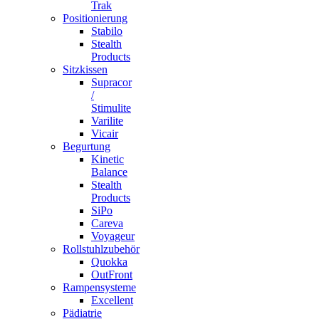
Trak
Positionierung
Stabilo
Stealth
Products
Sitzkissen
Supracor
/
Stimulite
Varilite
Vicair
Begurtung
Kinetic
Balance
Stealth
Products
SiPo
Careva
Voyageur
Rollstuhlzubehör
Quokka
OutFront
Rampensysteme
Excellent
Pädiatrie