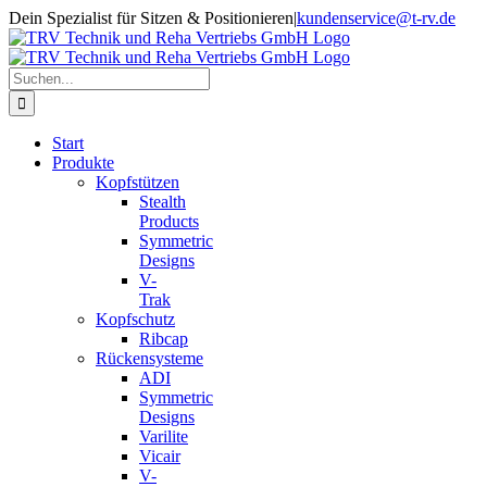
Zum
Dein Spezialist für Sitzen & Positionieren
|
kundenservice@t-rv.de
Inhalt
springen
Suche
nach:
Start
Produkte
Kopfstützen
Stealth
Products
Symmetric
Designs
V-
Trak
Kopfschutz
Ribcap
Rückensysteme
ADI
Symmetric
Designs
Varilite
Vicair
V-