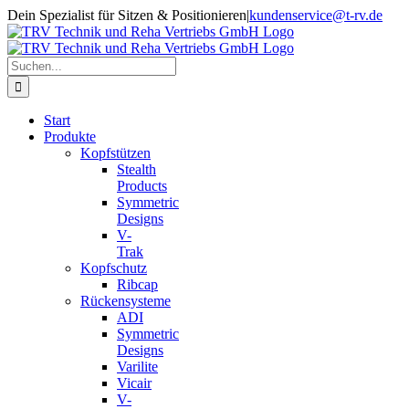
Zum
Dein Spezialist für Sitzen & Positionieren
|
kundenservice@t-rv.de
Inhalt
springen
Suche
nach:
Start
Produkte
Kopfstützen
Stealth
Products
Symmetric
Designs
V-
Trak
Kopfschutz
Ribcap
Rückensysteme
ADI
Symmetric
Designs
Varilite
Vicair
V-