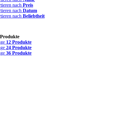
rtieren nach
Preis
rtieren nach
Datum
rtieren nach
Beliebtheit
 Produkte
ige
12 Produkte
ige
24 Produkte
ige
36 Produkte