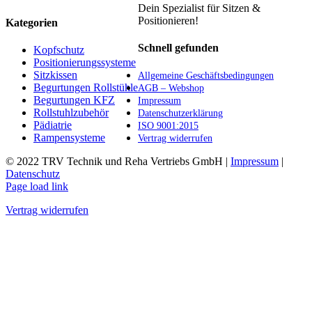
Die
Dein Spezialist für Sitzen &
Optionen
Positionieren!
Kategorien
können
auf
Schnell gefunden
Kopfschutz
der
Positionierungssysteme
Produktseite
Sitzkissen
Allgemeine Geschäftsbedingungen
gewählt
Begurtungen Rollstühle
AGB – Webshop
werden
Begurtungen KFZ
Impressum
Rollstuhlzubehör
Datenschutzerklärung
Pädiatrie
ISO 9001:2015
Rampensysteme
Vertrag widerrufen
© 2022 TRV Technik und Reha Vertriebs GmbH |
Impressum
|
Datenschutz
Facebook
Instagram
E-
Page load link
Mail
Vertrag widerrufen
Nach
oben