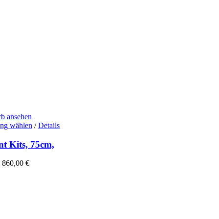
b ansehen
Dieses
ng wählen
/
Details
Produkt
weist
nt Kits, 75cm,
mehrere
Varianten
–
860,00
€
auf.
Die
Optionen
können
auf
der