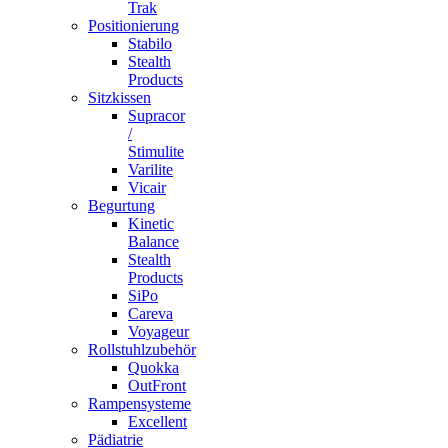
Trak
Positionierung
Stabilo
Stealth
Products
Sitzkissen
Supracor
/
Stimulite
Varilite
Vicair
Begurtung
Kinetic
Balance
Stealth
Products
SiPo
Careva
Voyageur
Rollstuhlzubehör
Quokka
OutFront
Rampensysteme
Excellent
Pädiatrie