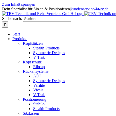
Zum Inhalt springen
Dein Spezialist für Sitzen & Positionieren
|
kundenservice@t-rv.de
Suche nach:
Start
Produkte
Kopfstützen
Stealth Products
Symmetric Designs
V-Trak
Kopfschutz
Ribcap
Rückensysteme
ADI
Symmetric Designs
Varilite
Vicair
V-Trak
Positionierung
Stabilo
Stealth Products
Sitzkissen