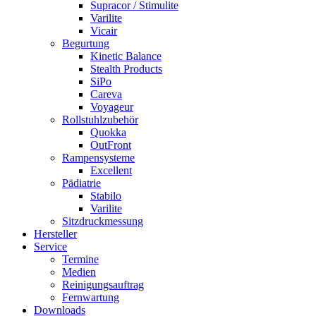
Supracor / Stimulite
Varilite
Vicair
Begurtung
Kinetic Balance
Stealth Products
SiPo
Careva
Voyageur
Rollstuhlzubehör
Quokka
OutFront
Rampensysteme
Excellent
Pädiatrie
Stabilo
Varilite
Sitzdruckmessung
Hersteller
Service
Termine
Medien
Reinigungsauftrag
Fernwartung
Downloads